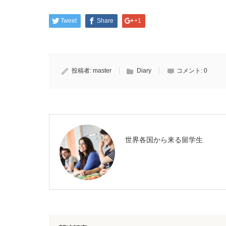
Tweet
Share
+1
投稿者:
master
Diary
コメント:
0
世界各国から来る留学生