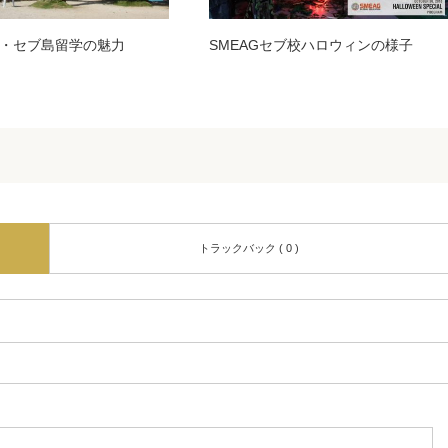
・セブ島留学の魅力
SMEAGセブ校ハロウィンの様子
トラックバック ( 0 )