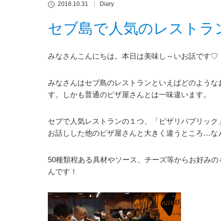
2018.10.31
Diary
セブ島で人気のレストラ
みなさんこんにちは。本日は美味し～いお話です♡
みなさんはセブ島のレストランといえばどのような
す。しかも普通のピザ屋さんとは一味違います。
セブで人気レストランの１つ、「ピザリパブリック
お話しした他のピザ屋さんと大きく違うところ…な
50種類程ある具材やソース、チーズ等からお好み
んです！